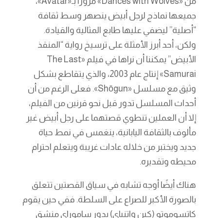
من «Dances with Wolves» مرورًا بـ«Avatar»،
جميعها نماذج لرجل أبيض ينصهر وسط ثقافة
“أصلية” ليضفي عليها طابع المثالية والقيادة.
ولكن، أحد أبرز الأمثلة على ترسيخ رواية “المنقذ
الأبيض” يمكننا أن نراها في فيلم «The Last
Samurai» إنتاج عام 2003، والذي يتقاطع بشكل
وثيق مع مسلسل «Shōgun». فعلى الرغم من أن
أحداث المسلسل تدور قبل نحو قرنين من الفيلم،
إلا أن العملين تنطوي قصتهما على رجل أبيض غير
مألوف بالثقافة اليابانية، ينغمس في نمط حياة
جديد ويختبر من خلاله عادات غريبة ويتعلم احترام
محيطه وتقديره.
هناك أيضًا أوجه تشابه في سياق القصتين تتعلق
بالصورة الأكبر للصراع على السلطة. ففي حين يقوم
كاتسوموتو (كين واتنباي) بدور ساموراي منشق