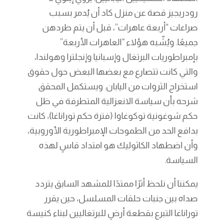
رودريجيز قصة عن منزل كاد أن يُدمر بسبب
صراعات “أربعة عاهرات”، قبل أن يتم طردهن
جميعًا. ويُشّبه هؤلاء “العاهرات الأربعة”
بإمبراطوريات البرتغال وإسبانيا وإنجلترا وهولندا،
والتي كانت تتصارع مع بعضها البعض حول حقوق
استخراج الثروات من اليابان. ويستكمل المحقق
شرحه بأن سياسة الانعزالية المتطرفة في ظل
حكم شوغونية توكوغاوا (فترة حكم توراناغا)، كانت
بدافع الحد من الطموحات الإمبراطورية الأوروبية،
وأن اضطهاد الكاثوليك هو امتداد قاسٍ لهذه
السياسة.
يمكننا أن نلحظ أثرًا ممتدًا للمشهد السابق يتردد
صداه بين جنبات حلقات المسلسل، حين يقرر
توراناغا التبرع بقطعة أرضٍ للبرتغاليين لبناء كنيسة