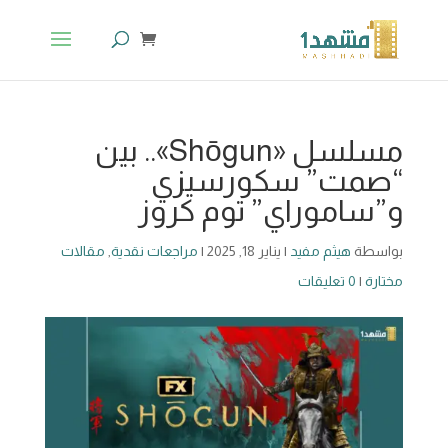
مسلسل «Shōgun».. بين
“صمت” سكورسيزي
و”ساموراي” توم كروز
بواسطة
هيثم مفيد
|
يناير 18, 2025
|
مراجعات نقدية
,
مقالات
مختارة
|
0 تعليقات