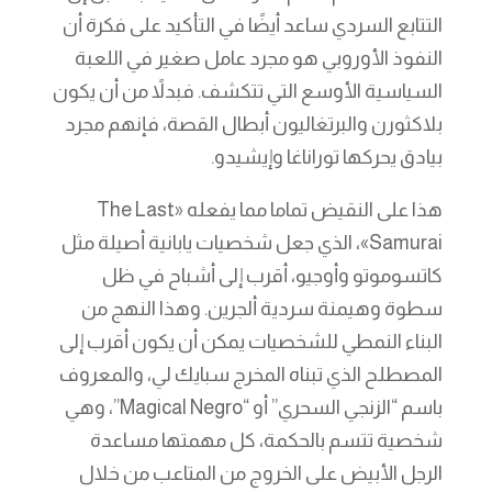
التتابع السردي ساعد أيضًا في التأكيد على فكرة أن
النفوذ الأوروبي هو مجرد عامل صغير في اللعبة
السياسية الأوسع التي تتكشف. فبدلاً من أن يكون
بلاكثورن والبرتغاليون أبطال القصة، فإنهم مجرد
بيادق يحركها توراناغا وإيشيدو.
هذا على النقيض تماما مما يفعله «The Last
Samurai»، الذي جعل شخصيات يابانية أصيلة مثل
كاتسوموتو وأوجيو، أقرب إلى أشباح في ظل
سطوة وهيمنة سردية ألجرين. وهذا النهج من
البناء النمطي للشخصيات يمكن أن يكون أقرب إلى
المصطلح الذي تبناه المخرج سبايك لي، والمعروف
باسم “الزنجي السحري” أو “Magical Negro”، وهي
شخصية تتسم بالحكمة، كل مهمتها مساعدة
الرجل الأبيض على الخروج من المتاعب من خلال