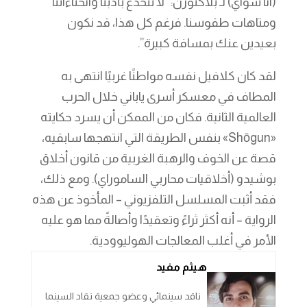
(آنا سواي) لـ بلاكثورن: “لا تنخدع بأدبنا وانحناءاتنا
ومتاهات طقوسنا. فرغم كل هذا، قد نكون
بعيدين عنك بمسافة كبيرة”.
لقد كان كلافيل نفسه مواطنًا غربيًا انتهى به
المطاف في معسكر أسرى ياباني خلال الحرب
العالمية الثانية. فكان من الممكن أن يسرد حكايته
«Shōgun» بنفس الطريقة التي انتهجها سابقيه،
قصة عن الخوف والرهبة الغربية من قانون أخلاق
بوشيدو (أخلاقيات محاربي الساموراي). ومع ذلك،
فقد أثبت المسلسل التلفزيوني – المأخوذ عن هذه
الرواية – أنه أكثر ثراءً وتعقيدًا وأصالةً مما هو عليه
الأمر في أغلب المعالجات الهوليوودية.
هيثم مفيد
ناقد سينمائي وعضو جمعية نقاد السينما