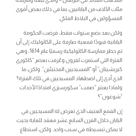
مئات الآلاف من اليابانيين، بما في ذلك بعض أقوى
المسؤولين في البلاط الملكي.
ولكن بعد بضع سنوات فقط، فرضت الحكومة
اليابانية قيودًا قمعية صارمة على الكاثوليك، إلى أن
تم حظر ممارسة الكاثوليكية رسميًا عام 1614، وهي
الفترة التي استمرت لقرون وعُرفت بعصر “كاكوري
كيريشيتان” أو “المسيحيين المختبئين”. ولكن، ما
الذي أدى إلى اضطهاد المسيحيين في تلك الفترة؟
ولماذا يعتبر “صمت” سكورسيزي امتدادًا لأحداث
“شوغون”؟
إن القمع العنيف الذي تعرض له المسيحيين في
اليابان خلال القرن السابع عشر معقد للغاية بحيث
لا يمكن تبسيطه في سبب واحد. ولكن، استطاع