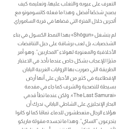
التعرف على عيوبه والتغلب عليها، وتعليمه كيف
يصبح شخصًا أفضل. وهذا ما فعله كاتسوموتو مع
ألجرين خلال الفترة التي قضاها في قرية الساموراي.
لم ينشغل «Shōgun» بهذا النمط الكسول في بناء
الشخصيات، بل لعب برشاقة على حبل التناقضات
الأخلاقية والمعنوية لهولاء “المحاربين”. وهو أمر
مثيرًا للإعجاب بشكل خاص عندما نأخذ في الاعتبار
الطريقة التي صورت بها الروايات الغربية اليابان
الإقطاعية في كثير من الأحيان على أنها أرض
بسيطة للتضحية والشرف كما جاء في مقدمة
«The Last Samurai». ولكن عندما تطأ قدمي
البحار الإنجليزي على الشاطي الياباني، ندرك أن
هؤلاء الرجال متعطشون للدماء، تمامًا كما لو كانوا
يتجرعون “الساكي”. وهذا ما تجسده مقولة ماريكو