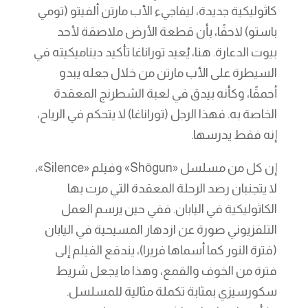
كاثوليكية جديدة، ليفاجيء الأب مارتن ألفيتو (تومي
باستو) لاحقًا، بأن قطعة الأرض ملاصقة لأحد
بيوت الدعارة. هنا، يُعيد توراناغا تأكيد ديناميكيته في
السيطرة على الأب مارتن من خلال جعله يبدو
أحمقًا، وكأنه بيدق في لعبة الشطرنج المعقدة
الخاصة به. فهذا الرجل (توراناغا) لا يتحكم في الرياح،
إنه فقط يدرسها.
إن كل من مسلسل «Shōgun» وفيلم «Silence»،
لا يتجنبان رصد الرحلة المعقدة التي مرت بها
الكاثوليكية في اليابان. ففي حين يرسم العمل
التلفزيوني صورة عن ازدهار المسيحية في اليابان
(فترة النور كما أسماها فريرا)، يندفع الفيلم إلى
فترة من الخوف والقمع، وهذا ما يجعل شريط
سكورسيزي بمثابة تكملة مثالية للمسلسل.