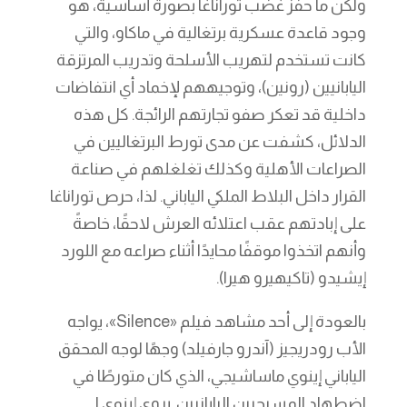
ولكن ما حفز غضب توراناغا بصورة أساسية، هو
وجود قاعدة عسكرية برتغالية في ماكاو، والتي
كانت تستخدم لتهريب الأسلحة وتدريب المرتزقة
اليابانيين (رونين)، وتوجيههم لإخماد أي انتفاضات
داخلية قد تعكر صفو تجارتهم الرائجة. كل هذه
الدلائل، كشفت عن مدى تورط البرتغاليين في
الصراعات الأهلية وكذلك تغلغلهم في صناعة
القرار داخل البلاط الملكي الياباني. لذا، حرص توراناغا
على إبادتهم عقب اعتلائه العرش لاحقًا، خاصةً
وأنهم اتخذوا موقفًا محايدًا أثناء صراعه مع اللورد
إيشيدو (تاكيهيرو هيرا).
بالعودة إلى أحد مشاهد فيلم «Silence»، يواجه
الأب رودريجيز (آندرو جارفيلد) وجهًا لوجه المحقق
الياباني إينوي ماساشيجي، الذي كان متورطًا في
اضطهاد المسيحيين اليابانيين. يروي إينوي لـ