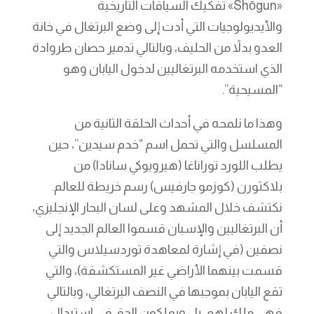
«Shōgun» تفكيك السياقات التاريخية
والأيديولوجيات التي أدت إلى وضع البرتغال في خانة
العدو بدلاً من الحليف، وبالتالي تدمير حصان طروادة
الذي استخدمه البرتغاليين لدخول اليابان وهو
“المسيحية”.
وهذا ما نلمحه في أحداث الحلقة الثانية من
المسلسل والتي تحمل اسم “خدم سيدين”، حين
يطلب اللورد توراناغا (هيرويوكي سانادا) من
بلاكثورن (كوزمو جارفيس) رسم خريطة للعالم.
نكتشف خلال المشهد وعلى لسان البحار الإنجليزي،
أن البرتغاليين والإسبان قسموا العالم الجديد إلى
نصفين (في إشارة لمعاهدة توردسيلاس والتي
قسمت بينهما الأراضي غير المستكشفة)، والتي
تقع اليابان بموجبها في النصف البرتغالي، وبالتالي
فهي ملك لهم، بل ويملكون الحق في استبدال