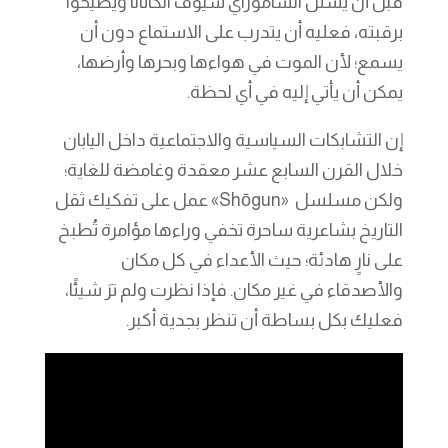
قبل أن يستل الساموراي سيوف الكاتانا ويطيحوا
برقبته، فعليه أن يتدرب على الاستماع دون أن
يسمع؛ لأن الموت في هواءها وبحرها وأرضها،
يمكن أن يأتي إليه في أي لحظة.
إن التشابكات السياسية والاجتماعية داخل اليابان
خلال القرن السابع عشر معقدة وغامضة للغاية؛
ولكن مسلسل «Shōgun» عمل على تفكيك ثقل
التاريخ بشاعرية ساحرة تخفي وراءها مؤامرة تُطبخ
على نارٍ هادئة؛ حيث الأعداء في كل مكان
والأصدقاء في غير مكان. فإذا نظرت ولم ترَ شيئًا،
فعليك بكل بساطة أن تنظر بجدية أكبر.