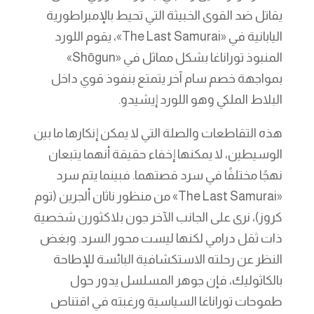
يقاتل ضد القوى الخبيثة التي تحيط بالإمبراطورية
اليابانية في «The Last Samurai»، يقوم اللورد
المنبوذ توراناغا بشكل مماثل في «Shōgun»
بمواجهة خصم سام آخر يتمتع بنفوذ قوي داخل
البلاط الملكي وهو اللورد إيشيدو.
هذه التقاطعات والصلة التي لا يمكن إنكارها ما بين
الوسيطين، لا يمكنها إخفاء حقيقة أنهما يتبعان
نهجًا مختلفًا في سرد قصتهما. فبينما يتم سرد
«The Last Samurai» من منظور ناثان ألجرين (توم
كروز)، نرى على الجانب الآخر جون بلاكثورن شخصية
ذات ثقل درامي لكنها ليست محور السرد. وبغض
النظر عن رحلته الاستكشافية البائسة للإطاحة
بالكاثوليك، فإن جوهر المسلسل يدور حول
طموحات توراناغا السياسية ورغبته في اقتناص