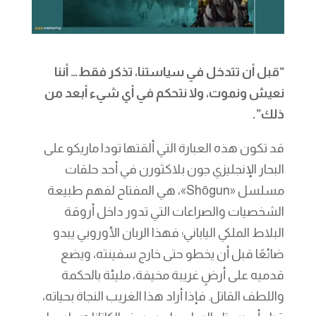
“قبل أن تتدخل في سياستنا، تذكر فقط… أننا
نعيش ونموت، ولا نتحكم في أي شيء أبعد من
ذلك”.
قد تكون هذه العبارة التي ألقتها تودا ماريكو على
البحار الإنجليزي جون بلاكثورن في أحد حلقات
مسلسل «Shōgun»، هي المفتاح لفهم طبيعة
الشخصيات والصراعات التي تدور داخل أروقة
البلاط الملكي الياباني؛ فهذا الربان الأوروبي يبدو
ضائعًا قبل أن يخطو حتى خارج سفينته، ويضع
قدميه على أرضٍ غريبة مخيفة، مليئة بالحكمة
واللطف القاتل. فإذا أراد هذا الغريب النجاة بحياته،