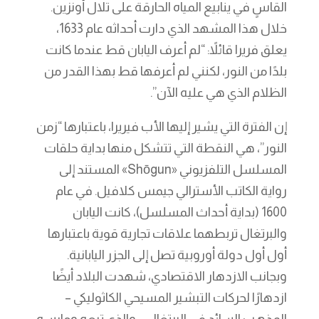
القاسٍ في ينابيع المياه الحارقة على تلال أونزين.
خلال هذا المشهد الذي دارت أحداثه عام 1633،
يعلق فريرا قائلاً: “لم أعرف اليابان قط عندما كانت
بلدًا من النور، لكنني لم أعرفها قط بهذا القدر من
الظلام الذي هي عليه الآن”.
إن الفترة التي يشير إليها الأب فيريرا، باعتبارها “زمن
النور”، هي النقطة التي تتشكل منها بداية حلقات
المسلسل التلفزيوني «Shōgun» المستند إلى
رواية الكاتب الأسترالي جيمس كلافيل. في عام
1600 (بداية أحداث المسلسل)، كانت اليابان
والبرتغال تربطهما علاقات تجارية قوية باعتبارها
أول أول دولة أوروبية تصل إلى الجزر اليابانية.
وبجانب الازدهار الاقتصادي، شهدت البلاد أيضًا
ازدهارًا لحركات التبشير المسيحي الكاثوليكي –
المذهب السائد في البرتغال – والذي تبعه ومارسه