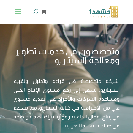
شغل
لفيديو
متخصصون في خدمات تطوير
ومعالجة السيناريو
شركة متخصصة في قراءة وتحليل وتقييم
السيناريو، تسعى إلى رفع مستوى الإنتاج الفني
ومساعدة الشركات والأفراد على تقديم مستوى
عالٍ من الاحترافية في كتابة السيناريو، مما يسهم
في إنتاج أعمال إبداعية ومؤثرة تترك بصمة واضحة
في صناعة السينما العربية.