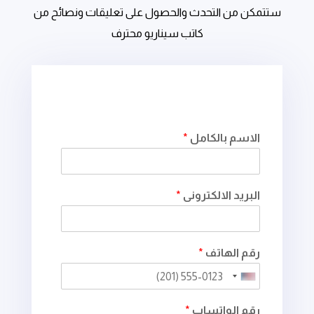
ستتمكن من التحدث والحصول على تعليقات ونصائح من
كاتب سيناريو محترف
ا
الاسم بالكامل
*
ل
ا
ل
ك
البريد الالكترونى
*
ت
ر
و
ن
رقم الهاتف
*
ى
*
U
ا
ل
n
رقم الواتساب
*
ه