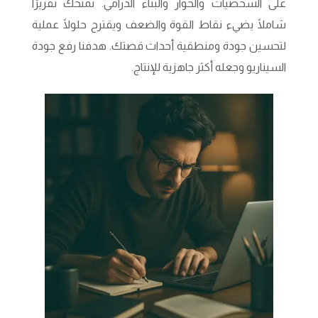
على الشخصيات والحوار والبناء الدرامي. نمنحك تقريرًا
شاملًا يضيء نقاط القوة والضعف ويقترح حلولًا عملية
لتحسين جودة ومنطقية أحداث قصتك. هدفنا رفع جودة
السيناريو وجعله أكثر جاهزية للإنتاج.