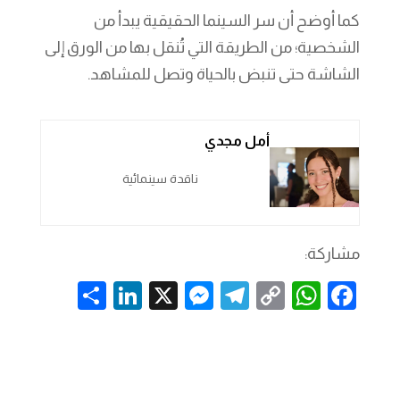
كما أوضح أن سر السينما الحقيقية يبدأ من
الشخصية؛ من الطريقة التي تُنقل بها من الورق إلى
الشاشة حتى تنبض بالحياة وتصل للمشاهد.
أمل مجدي
ناقدة سينمائية
مشاركة:
S
Li
X
M
T
C
W
F
h
n
es
el
o
h
a
ar
k
se
e
p
at
c
e
e
n
gr
y
s
e