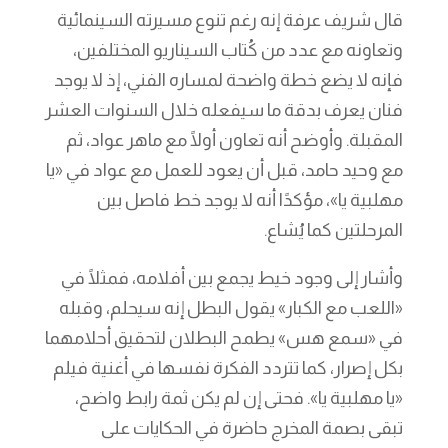
قال شريف عرفة إنه رغم تنوع مسيرته السينمائية
وتعاونه مع عدد من كُتاب السيناريو المختلفين،
فإنه لا يضع خطة واضحة لمساره الفني، إذ لا يوجد
فنان يعرف بدقة ما سيفعله خلال السنوات العشر
المقبلة. وأوضح أنه تعاون أولًا مع ماهر عواد، ثم
مع وحيد حامد، قبل أن يعود للعمل مع عواد في «يا
مهلبية يا»، مؤكدًا أنه لا يوجد خط فاصل بين
المرحلتين كما يُشاع.
وأشار إلى وجود خيط يجمع بين أفلامه، فمثلًا في
«اللعب مع الكبار» يقول البطل إنه سيحلم، وقبله
في «سمع هس» يطمح البطلان لتحقيق أحلامهما
بكل إصرار، كما تتردد الفكرة نفسها في أغنية فيلم
«يا مهلبية يا». فحتى إن لم يكن ثمة رابط واضح،
تبقى بصمة المخرج حاضرة في الحكايات على