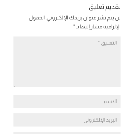
dI
g
a
Li
A
b
تقديم تعليق
n
er
m
n
p
o
لن يتم نشر عنوان بريدك الإلكتروني.
الحقول
k
p
o
الإلزامية مشار إليها بـ
*
k