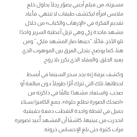
مسيرته، من فيلم أجنبي يصوّر رجلًا يحاول خلع
ملابس امرأة ليكتشف طبقات لا تنتهي، فأعاد
تقديم الفكرة في «الإرهاب والكباب» من خلال
مشهد ماجدة زكي وهي تزيل أغطية السرير واحدًا
تلو الآخر، قائلاً: “حينها صار المشهد ملكي.” ومن
هنا، كما يوضح، يتجلى الفرق بين الموهوب الذي
يعيد الخلق، والمقلد الذي يكرر بلا روح.
وكشف عرفة إنه يجد سحر السينما في أبسط
لحظاتها، تلك التي تترك أثرًا طويلًا دون مبالغة أو
صخب. واستعاد مشهدًا عالقًا في ذاكرته من
«اضحك الصورة تطلع حلوة»، جمع الكاميرا بسناء
جميل في لقطة واحدة التقطت دمعة حقيقية
انحدرت من عينيها، كاشفًا أن المشهد أُعيد تصويره
مرات كثيرة حتى بلغ الإحساس ذروته.