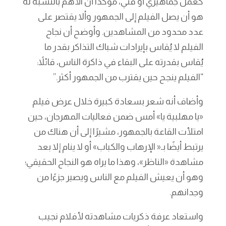
كعمل جماهيري أو فني، مؤكدًا أن الأهم بالنسبة له
هو أن يصل الفيلم إلى الجمهور وألا يقتصر على
عدد محدود من المشاهدين. وأوضح أن نجاح
الفيلم لا يُقاس بإيرادات شباك التذاكر بقدر ما
يُقاس بقدرته على البقاء في ذاكرة الناس، قائلاً:
“الفيلم ينجح حين يقترب من الجمهور أكثر.”
وأضاف أنه شعر بسعادة كبيرة خلال عرض فيلم
«يا مهلبية يا» أمس ضمن فعاليات المهرجان، حين
امتلأت القاعة بالجمهور، مشيرًا إلى أن هناك من
يرتبط أيضًا بـ« الإرهاب والكباب» أو لا ينام إلا بعد
مشاهدة «الناظر»، وهذا ما يراه هو النجاح الحقيقي؛
وهو أن يعيش الفيلم مع الناس ويصير جزءًا من
وجدانهم.
واستعاد عرفة ذكريات مشاهدته لأفلام نجيب