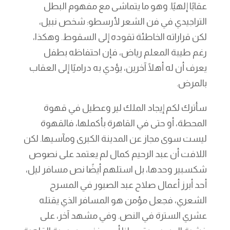
عقابًا إلهيًا. وهو ما يتماشى مع مفهوم البطل
التراجيدي في فن الشعر لأرسطو: شخص نبيل،
لكن قراراته الخاطئة تقوده إلى السقوط. وهكذا،
رغم طيبة المعلم رياض، فإن احتفاظه بطفل
يعرف أن له أهلًا آخرين، يؤدي به دراميًا إلى العقاب
بالمرض.
سأترك لكم إيجاد الملك لير وعطيل في قهوة
المحطة، أو حتى في القاهرة بأكملها، فالقهوة
ليست سوى مجاز عن المدينة الكبرى ومآسيها. لكن
اللافت أن عبد الرحيم كمال لم يعتمد على نصوص
شكسبير وحدها، بل استلهم أيضًا نص مسافر ليل،
أحد أبرز أعمال صلاح عبد الصبور في المسرح
الشعري، فجعل مؤمن هو المسافر الذي يقتله
عشري السترة في النص. وفي مشهد آخر، على