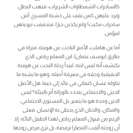
كالساحرات الشمطاوات الشريرات، فيهب البطل
ويرد عليهن كمن يقف على خشبة المسرح: أنتن
ساحرات مكبث! ولم يكذبن خبرًا، فتحققت نبوءتهن
لمؤمن.
أما عن هاملت، الأمير الباحث عن هويته، فنراه في
طارق (يوسف عثمان)، ابن المعلم رياض، الذي
يكتشف أنه ليس ابنه، ليبدأ رحلة البحث عن هويته
الحقيقية وحقه في معرفة أصله، وهو ما يشبه ما
تناوله غسان كنفاني في عائد إلى حيفا: هل الأصل
الديني والاجتماعي يتحدد بالوراثة أم بالبيئة؟ ليس
الدين وحده هو ما يتغير، بل المستوى الاجتماعي،
والمكان، والحنان الذي يحظى به الإنسان. فعلى
الرغم من قبول المعلم رياض لهذا الطفل التائه، إلا
أن زوجته ألفت (انتصار) ترفضه، بل ترى مرض زوجها