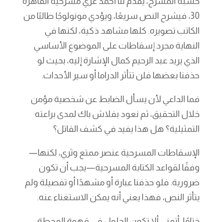
خشبة المسرح، يقدم لنا أحمد غزي مسرحية القاهرة
30، فيشرح النص سريعًا، ويؤدي مونولوجًا طالبًا من
الكاتب تصويره. كلها مشاهد ذكية، لكنها في
النهاية مجرد إسقاطات على الموضوع الأساسي
الذي يريد عبد الرحيم كمال الإشارة إليه، بحيث لو
حذفنا بعضها فلن تتأثر الدراما أو سير الأحداث.
فما الداعي لأن يسأل الضابط عن شخصية مؤمن
خلال التحقيق، ثم نعود بفلاش باك لمدى براعته
التمثيلية؟ هل هذا يفيد في كشف القاتل؟
الإسقاطات المسرحية عنصر ممتع وثري، لكنها—
وفقًا لقواعد الكتابة المسرحية—يجب أن تكون
ضرورية. فلو حذفنا عبارة أو مشهدًا أو تفصيلة ولم
يتأثر النص، فهذا يعني أنه يمكن الاستغناء عنه.
ختامًا، أتمنى ألا تكون الحلول في قهوة المحطة