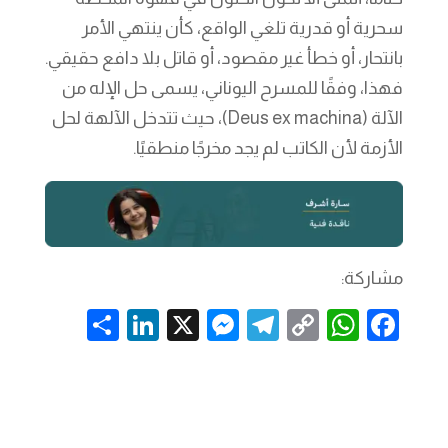
سحرية أو قدرية تلغي الواقع، كأن ينتهي الأمر
بانتحار، أو خطأ غير مقصود، أو قاتل بلا دافع حقيقي.
فهذا، وفقًا للمسرح اليوناني، يسمى حل الإله من
الآلة (Deus ex machina)، حيث تتدخل الآلهة لحل
الأزمة لأن الكاتب لم يجد مخرجًا منطقيًا.
مشاركة:
S
Li
X
M
T
C
W
F
h
n
es
el
o
h
a
ar
k
se
e
p
at
c
e
e
n
gr
y
s
e