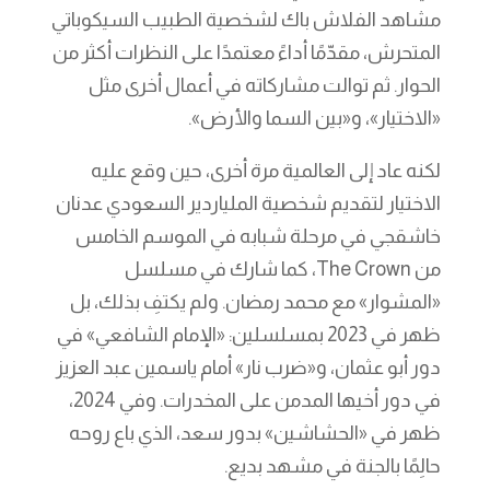
مشاهد الفلاش باك لشخصية الطبيب السيكوباتي
المتحرش، مقدّمًا أداءً معتمدًا على النظرات أكثر من
الحوار. ثم توالت مشاركاته في أعمال أخرى مثل
«الاختيار»، و«بين السما والأرض».
لكنه عاد إلى العالمية مرة أخرى، حين وقع عليه
الاختيار لتقديم شخصية الملياردير السعودي عدنان
خاشقجي في مرحلة شبابه في الموسم الخامس
من The Crown، كما شارك في مسلسل
«المشوار» مع محمد رمضان. ولم يكتفِ بذلك، بل
ظهر في 2023 بمسلسلين: «الإمام الشافعي» في
دور أبو عثمان، و«ضرب نار» أمام ياسمين عبد العزيز
في دور أخيها المدمن على المخدرات. وفي 2024،
ظهر في «الحشاشين» بدور سعد، الذي باع روحه
حالِمًا بالجنة في مشهد بديع.