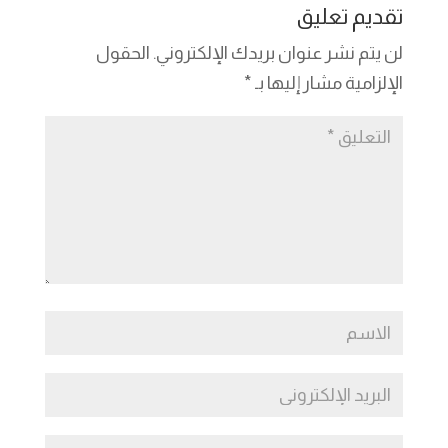
dI
g
a
Li
A
b
تقديم تعليق
n
er
m
n
p
o
لن يتم نشر عنوان بريدك الإلكتروني.
الحقول
k
p
o
الإلزامية مشار إليها بـ
*
k