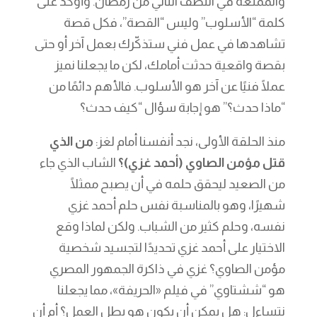
والممتعة في النصف الثاني من رمضان. وأؤكد على
كلمة “الأسلوب” وليس “القصة”، فكل قصة
تشاهدها في عمل فني ستذكّرك بعمل آخر أو حتى
بقصة واقعية حدثت أمامك، لكن ما يجعلنا نميز
عملًا فنيًا عن آخر هو الأسلوب. فالأهم دائمًا من
“ماذا حدث؟” هو إجابة سؤال “كيف حدث؟
منذ الحلقة الأولى، نجد أنفسنا أمام لغز:
من الذي
قتل مؤمن الصاوي (أحمد غزي)؟
الشاب الذي جاء
من الصعيد ليحقق حلمه في أن يصبح ممثلًا
شهيرًا، وهو بالمناسبة نفس حلم أحمد غزي
نفسه، وحلم كثير من الشباب. ولكن لماذا وقع
الاختيار على أحمد غزي تحديدًا لتجسيد شخصية
مؤمن الصاوي؟ غزي في ذاكرة الجمهور المصري
هو “ششتاوي” في فيلم «الحريفة»، مما يجعلنا
نتساءل: هل يمكن أن يكون هو بطل العمل؟ أم أن