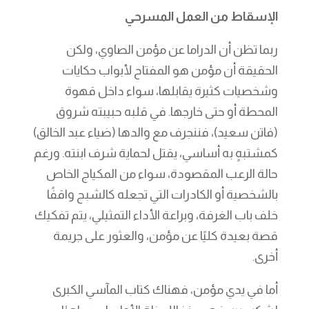
الإسقاط من العمل المسرحي
ربما تظن أن الدراما عن مؤمن الصاوي، ولكن
الحقيقة أن مؤمن هو المفتاح لأبواب حكايات
وشخصيات كثيرة يقابلها، سواء داخل قهوة
المحطة أو حتى خارجها. في قلبه حبيبته شروق
(فاتن سعيد)، فننجرف مع والدها (ضياء عبد الخالق)
كمشتبهٍ به أساسي، يقتل لحماية شرف ابنته. ورغم
حالة الرعب المقصودة، سواء من المكياج الخاص
بالشخصية أو الكادرات التي تجعله كالشبح واقفًا
خلف باب الغرفة، وبراعة الأداء التمثيلي، يتم تفكيك
قصة بعيدة كليًا عن مؤمن، والعثور على جريمة
أخرى.
أما في يدي مؤمن، فهناك كتاب المآسي الكبرى