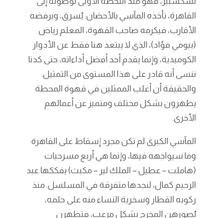
لشكسبير، فهو منذ اللحظة الأولى لوصوله إلى
القاهرة، تأخذه المآسي بالأحضان: يُسرق، ويرفضه
الأقارب، فيكرمه صاحب القهوة، المعلم رياض
(بيومي فؤاد)، الذي لا يبتعد هنا فقط عن الأدوار
الكوميدية، وإنما يقدم أحد أفضل أداءاته، حتى كدنا
ننسى أنه قادر على هذا المستوى من التمثيل.
والحقيقة أن أغلب الممثلين في قهوة المحطة
يظهرون بشكل مختلف ومتميز عن أعمالهم
الأخرى.
المآسي الكبرى لم تكن مجرد إسقاط على القاهرة
وما سيواجهه فيها، وإنما هي أربع مسرحيات
(هاملت – عطيل – الملك لير – مكبث) يفككها عبد
الرحيم كمال، لنجدها متفرقة في المسلسل. منذ
ركوبه القطار وسخرية النساء منه على حلمه،
يُصورهن المخرج بشكل مرعب، فتظهرن