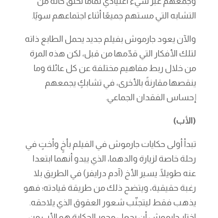
وجمعهم عبر شيء اعتيادي تمامًا لخلق حالة من
التشابه التي مستهم جميعًا أثناء اجتماعهم سويًا.
والآن يعود جارموش بفيلم جديد يحمل الطابع ذاته
لتلك الأفكار التي قدّمها من قبل، لكن هذه المرة
من خلال ربط مفاهيم مختلفة عن كل عائلة وما
ينقصها مقارنةً بالأخرى، في تشابكٍ يجمعهم
إحساس الفقدان الجماعي.
(الأب)
تبدأ أولى حكايات جارموش في الفيلم بأخٍ وأختٍ في
رحلة خاصة لزيارة والدهما، الذي يبدو أنهما ابتعدا
عنه طويلًا. يسير الأخ (آدم درايفر) في الطريق بلا
رغبة حقيقية، ويتضح ذلك من طريقة قيادته؛ فهو
يذهب فقط ليتجنّب شعور العقوق الذي يلاحقه.
اختار جارموش أن يجعل محور الحكاية هو الأب من