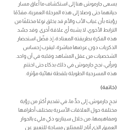
يسعى جارموش هنا إلى استكشاف ما أعاق مسار
حياتهما حتى وصلا إلى هذه المرحلة العمرية، مقدّمًا
رؤيته بأن غياب الأب والأم قد يخلق نوعًا مختلفًا من
الترابط الأخوي، لا يشبه أي علاقة أخرى. وقد جسّد
هذه الفكرة بطريقته المعتادة، إذ فضّل استحضار
الذكريات دون عرضها مباشرة، ليقرب إحساس
الشخصيات من عقل المشاهد وقلبه في آن واحد.
وبرأيي، نجح جارموش في ذلك بذكاء حتى اختتم
هذه المسرحية الطويلة بلقطة نهائية مؤثرة.
(خاتمة)
نجح جارموش، إلى حدٍّ ما، في تقديم أكثر من رؤية
مختلفة حول العلاقات الأسرية بمختلف أطرافها
ومفاهيمها، من خلال سيناريو ذكي مليء بالحوار
العميق الذي أتاح للممثلين مساحة للتعبير عن