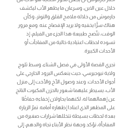
خلال عين الابن، وسرعان ما يظهر الأب ليكشف
جارموش من خلاله ملامح القلق والتوتر، وكأن
هناك سرًّا يخفيه ولا يريد الإفصاح عنه. ومع مرور
الوقت، تتّضح طبيعة هذا الجزء من الفيلم، إذ
تسوده لحظات اعتيادية خالية من المفاجآت أو
الأحداث الكبيرة.
تجري القصة الأولى في فصل الشتاء، وسط ثلوج
ولاية نيوجيرسي، حيث ينعكس البرود الخارجي على
أجواء الأحداث. وعند وصول الأخ والأخت إلى منزل
الأب، يسيطر عليهما شعور بالحزن المكبوت الناتج
عن إهمالهما له، لكنهما يحاولان إخفاءه حفاظًا
على المظهر الذي اعتادا إظهاره أمامه. تمرّ الزيارة
بعدة لحظات بسيطة تتخللها شرارات صغيرة من
المفاجأة، تؤكد وجهة نظر الأبناء تجاه والدهم، إلى