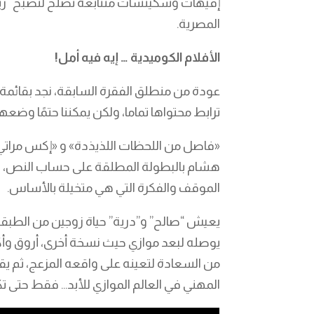
المصرية.
الأفلام الكوميدية … إيه فيه أمل
!
عودة من منطلق الفقرة السابقة، نجد بقائمة إن
ترابط محتواها تماما، ولكن يمكننا حتمًا وضع
«فاصل من اللحظات اللذيذدة» و «إكس مراتي» 
هشام بالبطولة المطلقة على حساب النص، ونج
الموقف والفكرة التي هي متخيلة بالأساس.
يعيش “صالح” و”درية” حياة زوجين من الطبقة ت
يوصله لبعد موازي حيث نسخة أخرى، أروق وأكثر
من السعادة لتعينه على واقعه المزعج، ثم يقرر
المهني في العالم الموازي للأبد… فقط حتى 