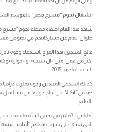
وعلى الرغم من أن هذا العام لم يبدأ بأي مما ي
انشغال نجوم “مسرح مصر” بالموسم الس
شهد هذا العام اختفاء معظم نجوم “مسرح مصر”
طوال العام عن مشاركاتهم في نصوص مسرح
عالج المنتجين هذا الفراغ باستدعاء وجوه نا
أكثر من عمل، مثل «آل شنب»، و «جوازة توك
السنة القادمة 2015.
كذلك استدعى المنتجين وجوه تميّزت دراميا
صدقي” اتكالًا على نجاح دورها في مسلسل «ج
بالطبع.
أما باقي الأفلام من نفس الفئة فاعتمدت عل
الذي تعدى حتى مجرد اصطلاح “أفلام خفيفة”،