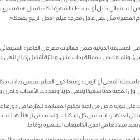
جهن السينمائي قليل أو لم يحظ بالشهرة الكافية مثل هبة يسري
ام القصيرة مثل نهى عادل مخرجة فيلم «دخل الربيع يضحك».
فيبريسي)، وتنويه خاص للممثلة رحاب عنان، وجائزة أفضل إخراج لنه
 متصلة المعنى أو الرمزية ومنها كون الفيلم يقتبس بدايات حكا
 أول القصة حدثًا سعيدًا ينتهي حزينًا وتعددت الأسباب والحزن و
زت على تنويه خاص من لجنة تحكيم المسابقة لتميّزها في دورها ع
 التي لعبتها رحاب ضمن كل الحكايات وتعلم حين تراها أنها ليست
 بعيد ميلادها في إحدى الكافيهات الشهيرة يومًا ما.
من خلفيات اجتماعية أو ثقافية مختلفة، فيما يبدو احتفالًا بعيد 