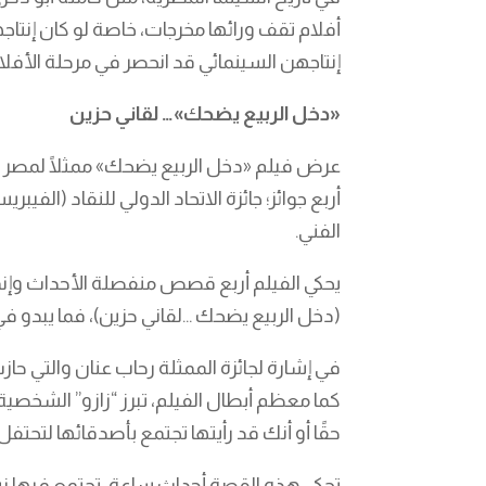
أفلام تقف ورائها مخرجات، خاصة لو كان إنتا
إنتاجهن السينمائي قد انحصر في مرحلة الأفل
«دخل الربيع يضحك»… لقاني حزين
أربع جوائز؛ جائزة الاتحاد الدولي للنقاد (ال
الفني.
يحكي الفيلم أربع قصص منفصلة الأحداث وإنما
(دخل الربيع يضحك …لقاني حزين)، فما يبدو في
في إشارة لجائزة الممثلة رحاب عنان والتي حا
كما معظم أبطال الفيلم، تبرز “زازو” الشخصية
حقًا أو أنك قد رأيتها تجتمع بأصدقائها لتحتفل
تحكي هذه القصة أحداث ساعة، تجتمع فيها نساء 