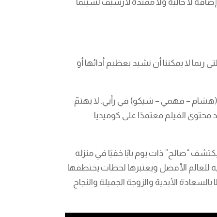
ل الاجتماعي بلا أي إضافة لا حالية ولا ممتدة لأرشيف لسينما
 ربما لا يمكننا أن نشيد بعظيم أدائها أو
(هشام – فهمي – شيكو) في رأيي. لا يهتمّ
محتوى الفيلم معتمدًا على كوميديا
شف “صالح” ذات يوم بابًا خفيًا في منزله
لية للعالم الأفضل ويعتبرها لحظات يختطفها
السعادة الأبدية والزوجة الجميلة والنجاح