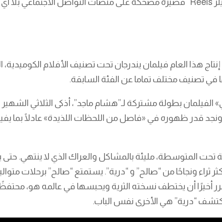
إفيهات وسكيتشات متتابعة تصلح لتصبح “ريلز Reels” قصيرة مضحكة على منصات التواص
تاج هذا العام فيلمان يندرجان تحت تصنيف الأفلام الكوميدية، التي
ها في تصنيف مختلف تماما عن الفئة السابقة.
الفيلمان بطولة مشتركة لـ”هشام ماجد”، أذكى الثلاثي الشهير 
د قدر ظهوره في «فاصل من اللحظات اللذيدة» عادلًا بما يفيد 
حت المتوسطة، مليئة بالمشاكل والعراك الذي لا ينتهي. حتى يكت
 ثراء ونجاحًا من “صالح” و “درية”. يستمتع “صالح” برحلات متوا
 أخيرًا أن يختطف نسخته الثرية ويحبسها في عالمه هو، محتفظًا ب
تكتشف “درية” هي الأخرى نفس الباب.