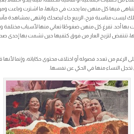
 تتباهى فيها كل منهن بما يحدث في حياتها، ما اشترت وباعت ومن 
 تلك ليست مناسبة فرح، الربيع جاء ليضحك وانتهى بمشاهدة م
بها أحد. تفرغ كل منهن ضغوطًا تعاني منها لأسباب مختلفة وت
هلها، تنتفض لتزيح العار من فوق كتفيها حين تشمت بها إحدى ص
 على الرغم من تعدد فصوله أو اختلاف محتوى حكاياته، وإنما ل
 تخجل النساء منها في الحكي عن نفسها.