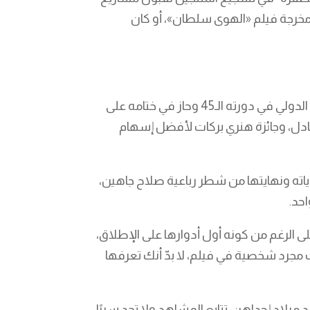
 مخرجة فيلم «الهوى سلطان»، أو كان
عرض فيلم «دخل الربيع يضحك» ممثلًا لمصر في المسابقة الدولية ضمن فعاليات مهرجان القاهرة السينمائي الدولي في دورته الـ45 وحاز في ختامه على
ى عادل، وجائزة هنري بركات لأفضل إسهام
ياته ونهايتها من شطر رباعية صلاح جاهين،
احد.
لى الرغم من كونه أول أدوارها على الإطلاق،
 مجرد شخصية في فيلم، لا بدّ أنك تعرفها
ميلاد إحداهن. تتابع المشاهد ولا تجد سببًا