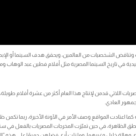
قف وتناقض الشخصيات من العالمين، ويحقق هدف السينما أو الإبدا
يدية في تاريخ السينما المصرية مثل أفلام فطين عبد الوهاب ومح
لمصريات اللاتي قدمن لإنتاج هذا العام أكثر من عشرة أفلام طوي
جمهور العادي.
ما اعتادت المواقع وصف الأمر في الآونة الأخيرة، ربما تكمن ظا
طق الظاهرة، في حين تميّزت المخرجات المصريات بالفعل في س
كرى وهالة خليل وغيرهما، وما زلت أرى فضلهن جميعًا على هذه 