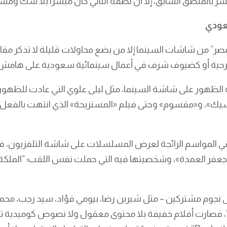
بشر بالمنطق السابق، إلا أن نصفه الثاني كان مبشرًا بلا شكّ ومشي
عودي
 من شاشات السينما إلا من بضع محاولات قليلة لا تذكر مقارنة 
ية أو كضيوف شرف في أعمال سينمائية سعودية على هامش 
درة الظهور على شاشة السينما، مثل ليلى علوي التي عادت للظهو
سيك»، و«مقسوم» وحتى فيلم «المستريحة» الذي انتهت بالفعل 
 في المواسم الرائجة لعرض المسلسلات على شاشة التلفزيون، ف
عفر العمدة»، وشخصيتها فيه التي حملت نفس اللقب؛ “الملكة”،
ى نجوم مشتركين – مثل شيرين رضا، بيومي فؤاد، سيد رجب، مح
 فصارت أفلام خفيفة بلا محتوى معقول ولا نصوص كوميدية تعتم