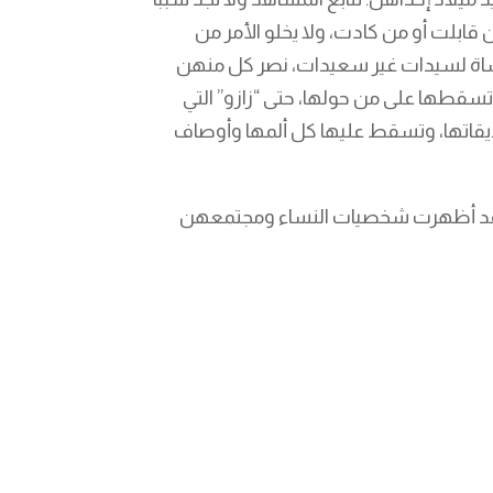
قابلت أو من كادت، ولا يخلو الأمر من
آساة لسيدات غير سعيدات، نصر كل منهن
سقطها على من حولها، حتى “زازو” التي
ديقاتها، وتسقط عليها كل ألمها وأوصاف
أنها قد أظهرت شخصيات النساء ومجتمعهن