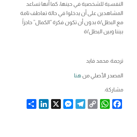
النفسية للشخصية في حينها، كما أنها تساعد
المشاهدين على أن يدخلوا في حالة تعاطف تامة
مع البطل/ة بدون أن تكون فكرة “الكمال” حاجزاً
بيننا وبين البطل/ة
ترجمة: محمد فايد
المصدر الأصلي من
هنا
مشاركة:
S
Li
X
M
T
C
W
F
h
n
es
el
o
h
a
ar
k
se
e
p
at
c
e
e
n
gr
y
s
e