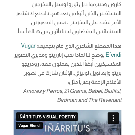
كارون وجييرموا ديل توروا وسيل المخرجين
المستقلين الذين أتوا من بعدهم.. بالطبع لا يقتصر
الأمر فقط على المخرجين، بعض المصورين
السينمائيين المفضلون لدينا يأتون من هناك أيضاً.
هذا المقطع الشاعري الذي قام بتجميعه
Vugar
Efendi
يوضح لنا لماذا نحب إنارريتو ومديري التصوير
المكسيكيين أيضاً اللذين يعملون معه، رودريجو
بريتو وإيمانويل لوبيزكي. الإثنان شاركا في تصوير
الأفلام الزخمة بصرياً مثل:
Amores y Perros, 21 Grams, Babel, Biutiful,
Birdman and The Revenant