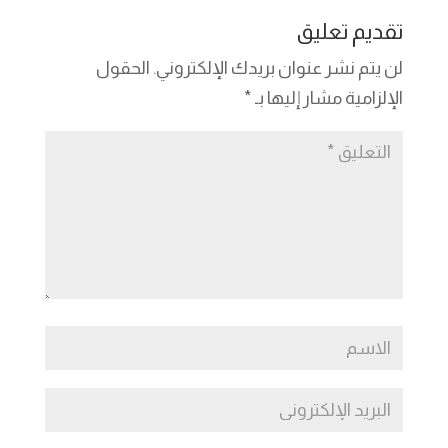
dI
g
a
Li
A
b
تقديم تعليق
n
er
m
n
p
o
لن يتم نشر عنوان بريدك الإلكتروني.
الحقول
k
p
o
الإلزامية مشار إليها بـ
*
k