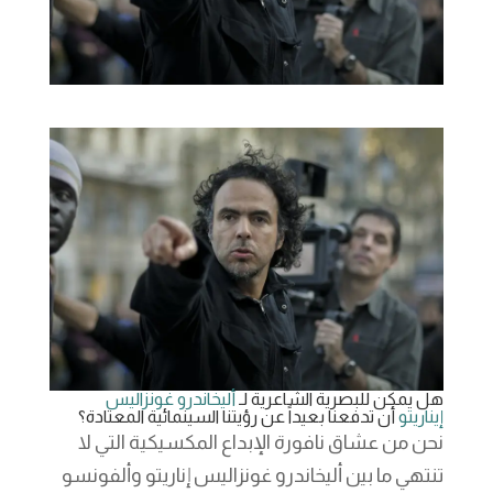
هل يمكن للبصرية الشاعرية لـ
أليخاندرو غونزاليس
إيناريتو
أن تدفعنا بعيداً عن رؤيتنا السينمائية المعتادة؟
نحن من عشاق نافورة الإبداع المكسيكية التي لا
تنتهي ما بين أليخاندرو غونزاليس إناريتو وألفونسو