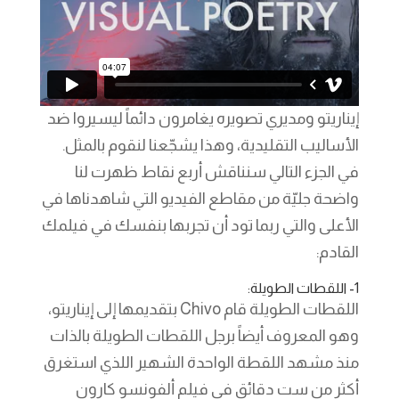
إيناريتو ومديري تصويره يغامرون دائماً ليسيروا ضد
الأساليب التقليدية، وهذا يشجّعنا لنقوم بالمثل.
في الجزء التالي سنناقش أربع نقاط ظهرت لنا
واضحة جليّة من مقاطع الفيديو التي شاهدناها في
الأعلى والتي ربما تود أن تجربها بنفسك في فيلمك
القادم:
1- اللقطات الطويلة:
اللقطات الطويلة قام Chivo بتقديمها إلى إيناريتو،
وهو المعروف أيضاً برجل اللقطات الطويلة بالذات
منذ مشهد اللقطة الواحدة الشهير اللذي استغرق
أكثر من ست دقائق في فيلم ألفونسو كارون