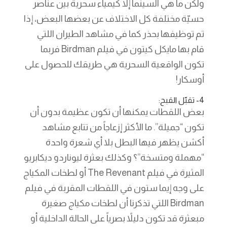
ولكن ما هي السينما إلا كيمياء سحرية بين عناصر
حسيّة مختلفة كل الاختلاف عن بعضها البعض، إذا
تم توظيفها بحذر كما في مشاهد الطيران اللتي
قام بها مايكل كيتون في فيلم Birdman فربما
تكون الواقعية السحرية هي طريقك للحصول على
أوسكار!
4- تقبّل القبح:
بعض اللقطات يمكنها أن تكون عظيمة بدون أن
تكون “جميلة”. ما الأكثر إزعاجاً من تتابع مشاهد
أكشن يظهر فيها البطل بلا أي شعرة واحدة
“مهملة ومتسخة”؟ وكذلك بعثرة ليوناردو ديكابريو
المثيرة في فيلم The Revenant أو لطخات المكياج
على وجه إيما ستون في اللقطات المقربة في فيلم
Birdman اللتي تذكرنا أن لطخات مكياج صغيرة
مبعثرة قد تكون دليلاً بصرياً على الحالة الداخلية أو