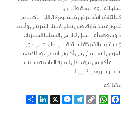
ببطولته أروى جودة وآخرين.
كما تنتظر أيضًا عرض فيلم يوم 13، التي انتهت من
تصويره منذ فترة، ومن بطولة دينا الشربيني وأحمد
داود، وهو أول عمل 3D، في السينما المصرية،
واستقرت الشركة المنتجة على طرحه في دور
العرض السينمائي في أكتوبر المقبل، وذلك بعد
تأجيله أكثر من مرة خلال الفترة الماضية بسبب
انتشار فيروس كورونا.
مشاركة:
S
Li
X
M
T
C
W
F
h
n
es
el
o
h
a
ar
k
se
e
p
at
c
e
e
n
gr
y
s
e