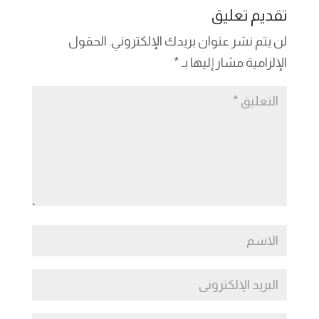
dI
g
a
Li
A
b
تقديم تعليق
n
er
m
n
p
o
لن يتم نشر عنوان بريدك الإلكتروني.
الحقول
k
p
o
الإلزامية مشار إليها بـ
*
k