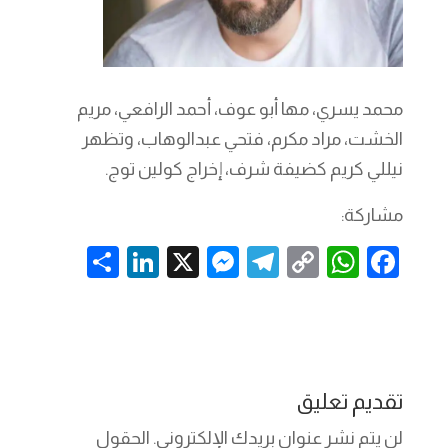
محمد يسري، مها أبو عوف، أحمد الرافعي، مريم
الخشت، مراد مكرم، فتحي عبدالوهاب، وتظهر
نيللي كريم كضيفة شرف، إخراج كولين توج.
مشاركة:
S
Li
X
M
T
C
W
F
h
n
es
el
o
h
a
ar
k
se
e
p
at
c
e
e
n
gr
y
s
e
dI
g
a
Li
A
b
تقديم تعليق
n
er
m
n
p
o
لن يتم نشر عنوان بريدك الإلكتروني.
الحقول