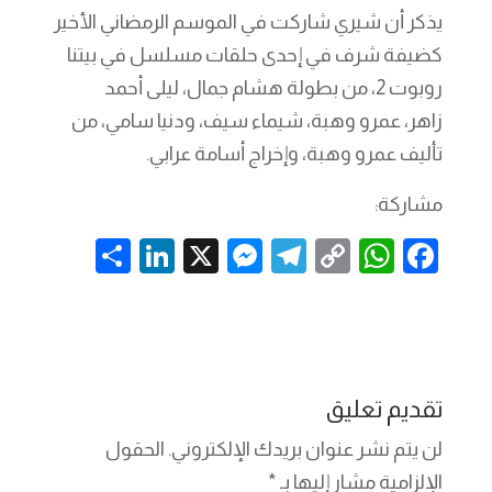
يذكر أن شيري شاركت في الموسم الرمضاني الأخير
كضيفة شرف في إحدى حلقات مسلسل في بيتنا
روبوت 2، من بطولة هشام جمال، ليلى أحمد
زاهر، عمرو وهبة، شيماء سيف، ودنيا سامي، من
تأليف عمرو وهبة، وإخراج أسامة عرابي.
مشاركة:
S
Li
X
M
T
C
W
F
h
n
es
el
o
h
a
ar
k
se
e
p
at
c
e
e
n
gr
y
s
e
dI
g
a
Li
A
b
تقديم تعليق
n
er
m
n
p
o
لن يتم نشر عنوان بريدك الإلكتروني.
الحقول
k
p
o
الإلزامية مشار إليها بـ
*