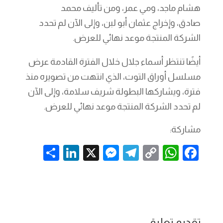
هشام ماجد، ومي عمر، ومن تأليف محمد
صادق، وإخراج عثمان أبو لبن، وإلى الآن لم تحدد
الشركة المنتجة موعد نهائي للعرض.
أيضًا تنتظر أسماء جلال خلال الفترة القادمة عرض
مسلسل أوراق التوت، الذي انتهت من تصويره منذ
فترة، ويشاركها البطولة شريف سلامة، وإلى الآن
لم تحدد الشركة المنتجة موعد نهائي للعرض.
مشاركة:
S
Li
X
M
T
C
W
F
h
n
es
el
o
h
a
ar
k
se
e
p
at
c
e
e
n
gr
y
s
e
dI
g
a
Li
A
b
تقديم تعليق